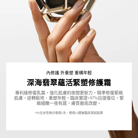
內修護 外重塑 重構年輕
深海翡翠蘊活緊塑修護霜
專利級修復乳霜，強化肌膚的夜間更新力，精準修復緊緻
肌膚，逆轉鬆垮，重塑年輕。臨床實證+97%拉提復位，緊
緻細嫩一夜有感，膚質徹底改變。
*31位女性每日使用2次，使用12週後臨床測試結果