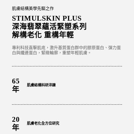
肌膚結構美學先驅之作
STIMULSKIN PLUS
深海翡翠蘊活緊塑系列
解構老化 重構年輕
專利科技直擊肌底，激升基質蛋白群中的膠原蛋白、彈力蛋
白與纖連蛋白，緊緻輪廓，重塑年輕肌膚。
65
肌膚結構科研淬鍊
年
20
肌膚老化全方位研究
年