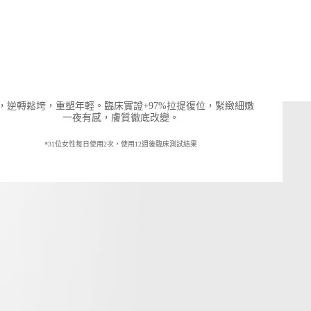
內修護 外重塑 重構年輕
深海翡翠蘊活緊塑修護霜
專利級修復乳霜，強化肌膚的夜間更新力，精準修復緊緻肌
，逆轉鬆垮，重塑年輕。臨床實證+97%拉提復位，緊緻細嫩
一夜有感，膚質徹底改變。
*31位女性每日使用2次，使用12週後臨床測試結果