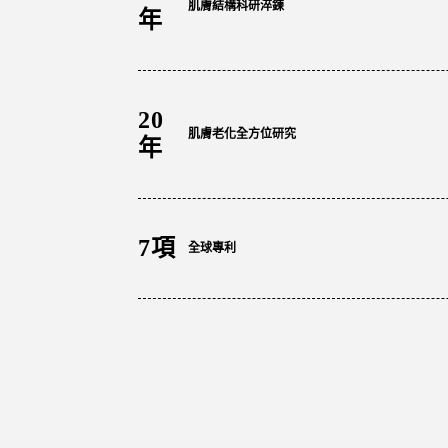
肌膚結構科研淬鍊
年
20
肌膚老化全方位研究
年
7項
全球專利