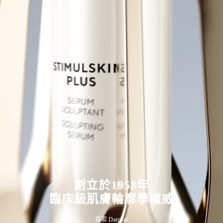
創立於1958年
臨床級肌膚輪廓學權威
探索 Darphin