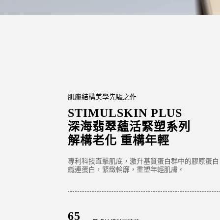
肌膚結構美學先驅之作
STIMULSKIN PLUS
深海翡翠蘊活緊塑系列
解構老化 重構年輕
專利科技直擊肌底，激升基質蛋白群中的膠原蛋白
纖連蛋白，緊緻輪廓，重塑年輕肌膚。
65