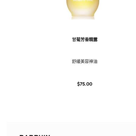
甘菊芳香精露
舒緩美容神油
$75.00