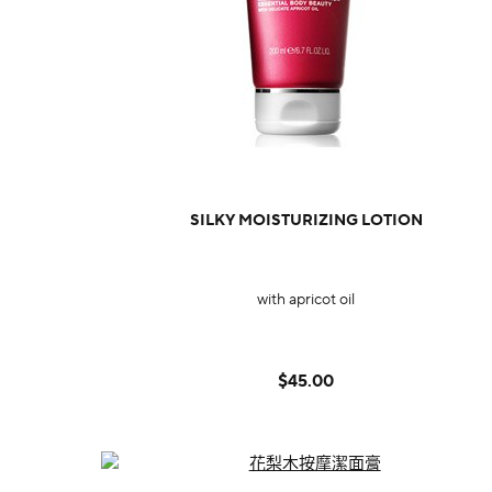
SILKY MOISTURIZING LOTION
with apricot oil
$45.00